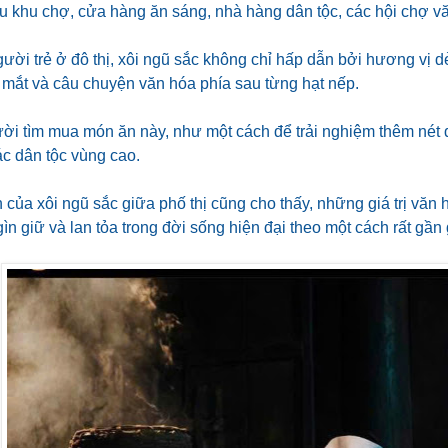
ều khu chợ, cửa hàng ăn sáng, nhà hàng dân tộc, các hội chợ v
ười trẻ ở đô thị, xôi ngũ sắc không chỉ hấp dẫn bởi hương vị 
 mắt và câu chuyện văn hóa phía sau từng hạt nếp.
ười tìm mua món ăn này, như một cách để trải nghiệm thêm nét 
ác dân tộc vùng cao.
 của xôi ngũ sắc giữa phố thị cũng cho thấy, những giá trị văn
n giữ và lan tỏa trong đời sống hiện đại theo một cách rất gần 