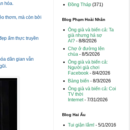
ăn hóa.
Đồng Tháp
(371)
dẻo thơm, mà còn bởi
Blog Phạm Hoài Nhân
Ông già và biển cả: Ta
già nhưng há sợ
đẹp ẩm thực truyền
AI?
- 8/8/2026
Chợ ở đường lên
chùa
- 8/5/2026
 hóa dân gian vẫn
Ông già và biển cả:
gũi.
Người già chơi
Facebook
- 8/4/2026
Bàng biển
- 8/3/2026
Ông già và biển cả: Coi
TV thời
Internet
- 7/31/2026
Blog Hai Ẩu
Tui giận lắm!
- 5/1/2016