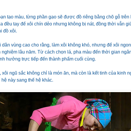
ạn tạo màu, từng phần gạo sẽ được đồ riêng bằng chõ gỗ trên
ửa đều tay để xôi chín dẻo nhưng không bị nát, đồng thời vẫn g
i đồ xôi.
dân vùng cao cho rằng, làm xôi không khó, nhưng để xôi ngon v
h nghiệm lâu năm. Từ cách chọn lá, pha màu đến thời gian ngâm
ảnh hưởng trực tiếp đến thành phẩm cuối cùng.
, xôi ngũ sắc không chỉ là món ăn, mà còn là kết tinh của kinh
ế hệ này sang thế hệ khác.