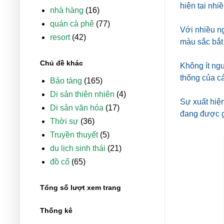
hiện tại nhi
nhà hàng
(16)
quán cà phê
(77)
Với nhiều ng
resort
(42)
màu sắc bắt
Chủ đề khác
Không ít ng
thống của c
Bảo tàng
(165)
Di sản thiên nhiên
(4)
Sự xuất hiện
Di sản văn hóa
(17)
đang được gì
Thời sự
(36)
Truyền thuyết
(5)
du lịch sinh thái
(21)
đồ cổ
(65)
Tổng số lượt xem trang
Thống kê