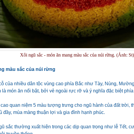
Xôi ngũ sắc - món ăn mang màu sắc của núi rừng. (Ảnh: St)
g màu sắc của núi rừng
ỗ của nhiều dân tộc vùng cao phía Bắc như Tày, Nùng, Mường,
 là món ăn nổi bật, bởi vẻ ngoài rực rỡ và ý nghĩa đặc biệt phí
cao quan niệm 5 màu tượng trưng cho ngũ hành của đất trời, 
ủ đầy, mùa màng thuận lợi và gia đình hạnh phúc.
ngũ sắc thường xuất hiện trong các dịp quan trọng như lễ Tết, 
hội truyền thống.