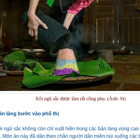
Xôi ngũ sắc được làm rất công phu. (Ảnh: St)
ản làng bước vào phố thị
i ngũ sắc không còn chỉ xuất hiện trong các bản làng vùng cao
g. Món ăn này đã dần theo chân người dân miền núi xuống các t