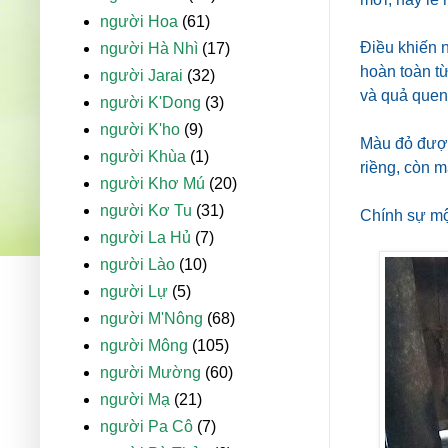
người Hoa
(61)
Điều khiến 
người Hà Nhì
(17)
hoàn toàn t
người Jarai
(32)
và quả quen
người K'Dong
(3)
người K'ho
(9)
Màu đỏ được
người Khùa
(1)
riềng, còn m
người Khơ Mú
(20)
người Kơ Tu
(31)
Chính sự mộc
người La Hủ
(7)
người Lào
(10)
người Lự
(5)
người M'Nông
(68)
người Mông
(105)
người Mường
(60)
người Mạ
(21)
người Pa Cô
(7)