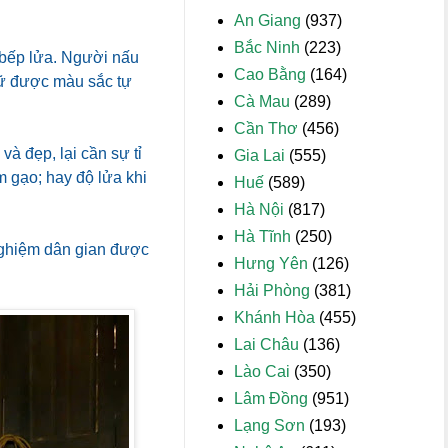
An Giang
(937)
Bắc Ninh
(223)
 bếp lửa. Người nấu
Cao Bằng
(164)
iữ được màu sắc tự
Cà Mau
(289)
Cần Thơ
(456)
à đẹp, lại cần sự tỉ
Gia Lai
(555)
 gạo; hay độ lửa khi
Huế
(589)
Hà Nội
(817)
Hà Tĩnh
(250)
 nghiệm dân gian được
Hưng Yên
(126)
Hải Phòng
(381)
Khánh Hòa
(455)
Lai Châu
(136)
Lào Cai
(350)
Lâm Đồng
(951)
Lạng Sơn
(193)