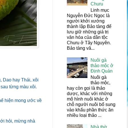
Churu
Linh mục
Nguyễn Đức Ngọc là
người khởi xướng
thành lập Bảo tàng để
lưu giữ những giá trị
văn hóa của dân tộc
Churu ở Tây Nguyên.
Bảo tàng vă...
Nuôi gà
thảo mộc ở
Định Quán
Nuôi gà
 Dao hay Thái, xôi
thảo mộc,
a sau từng màu xôi.
hay còn gọi là thảo
dược, khác với những
mô hình nuôi khác ở
thể hiện mong ước về
chỗ người nuôi bổ sung
vào khẩu phần thức ăn
nhiều loại thảo ...
cưới hỏi, mừng nhà
Nhà thờ