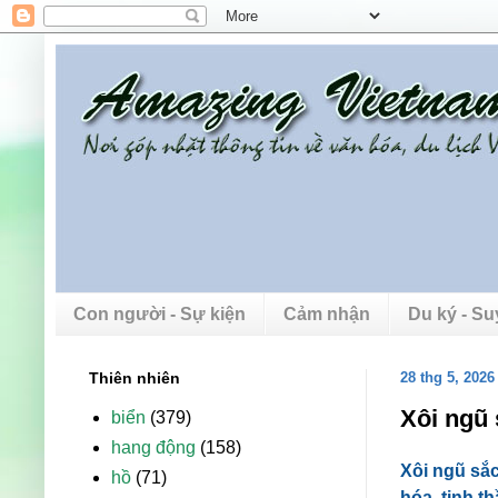
Con người - Sự kiện
Cảm nhận
Du ký - S
Thiên nhiên
28 thg 5, 2026
Xôi ngũ 
biển
(379)
hang động
(158)
Xôi ngũ sắc
hồ
(71)
hóa, tinh t