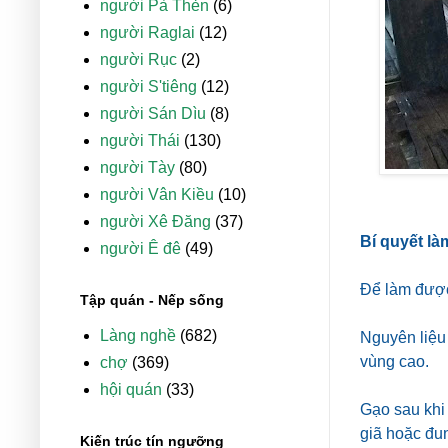
người Pà Thẻn
(6)
người Raglai
(12)
người Rục
(2)
người S'tiêng
(12)
người Sán Dìu
(8)
người Thái
(130)
người Tày
(80)
người Vân Kiều
(10)
người Xê Đăng
(37)
Bí quyết là
người Ê đê
(49)
Để làm được
Tập quán - Nếp sống
Làng nghề
(682)
Nguyên liệu
vùng cao.
chợ
(369)
hội quán
(33)
Gạo sau khi 
giã hoặc đu
Kiến trúc tín ngưỡng