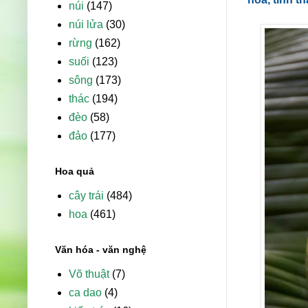
núi
(147)
núi lửa
(30)
rừng
(162)
suối
(123)
sông
(173)
thác
(194)
đèo
(58)
đảo
(177)
Hoa quả
cây trái
(484)
hoa
(461)
Văn hóa - văn nghệ
Võ thuật
(7)
ca dao
(4)