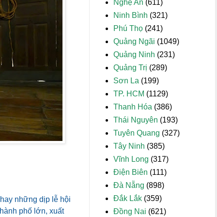
Nghệ An
(611)
Ninh Bình
(321)
Phú Thọ
(241)
Quảng Ngãi
(1049)
Quảng Ninh
(231)
Quảng Trị
(289)
Sơn La
(199)
TP. HCM
(1129)
Thanh Hóa
(386)
Thái Nguyên
(193)
Tuyên Quang
(327)
Tây Ninh
(385)
Vĩnh Long
(317)
Điện Biên
(111)
Đà Nẵng
(898)
Đắk Lắk
(359)
 hay những dịp lễ hội
hành phố lớn, xuất
Đồng Nai
(621)