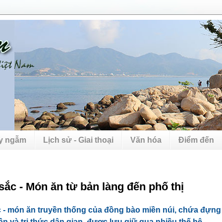
uy ngẫm
Lịch sử - Giai thoại
Văn hóa
Điểm đến
sắc - Món ăn từ bản làng đến phố thị
 - món ăn truyền thống của đồng bào miền núi, chứa đựng n
hần và tri thức dân gian, được lưu giữ qua nhiều thế hệ.