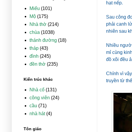
hạt nếp.
Miếu
(101)
Mộ
(175)
Sau công đo
phải canh l
Nhà thờ
(214)
nhiên sau kh
chùa
(1038)
thánh đường
(18)
Nhiều người 
tháp
(43)
mỉ cùng kin
đình
(245)
đồ xôi đều 
đền thờ
(235)
Chính vì vậy
Kiến trúc khác
truyền từ th
Nhà cổ
(131)
công viên
(24)
cầu
(71)
nhà hát
(4)
Tôn giáo