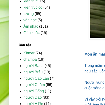
kiến trúc
(16)
kiến trúc cổ
(54)
tượng
(65)
văn học
(5)
Âm nhạc
(151)
điêu khắc
(15)
Dân tộc
Khmer
(74)
Món ăn man
chămpa
(19)
Trong mâm c
người Bana
(45)
ngũ sắc luôn
người Brâu
(13)
người Cao Lan
(7)
Người vùng 
người Chăm
(66)
cuộc sống đ
người Cống
(11)
người Dao
(83)
Vì vậy, xôi 
người H'Re
(14)
mới, hay lễ 