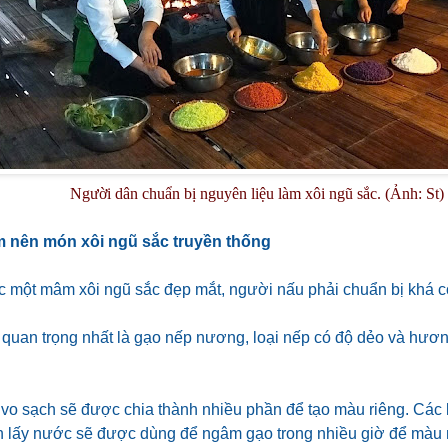
Người dân chuẩn bị nguyên liệu làm xôi ngũ sắc. (Ảnh: St)
m nên món xôi ngũ sắc truyền thống
 một mâm xôi ngũ sắc đẹp mắt, người nấu phải chuẩn bị khá c
 quan trọng nhất là gạo nếp nương, loại nếp có độ dẻo và hươ
vo sạch sẽ được chia thành nhiều phần để tạo màu riêng. Các l
n lấy nước sẽ được dùng để ngâm gạo trong nhiều giờ để màu