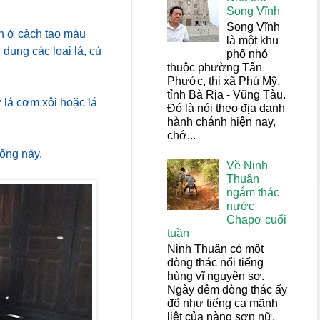
Song Vĩnh
Song Vĩnh
n ở cách tạo màu
là một khu
dụng các loại lá, củ
phố nhỏ
thuộc phường Tân
Phước, thị xã Phú Mỹ,
tỉnh Bà Rịa - Vũng Tàu.
 lá cơm xôi hoặc lá
Đó là nói theo địa danh
hành chánh hiện nay,
chớ...
hống này.
Về Ninh
Thuận
ngắm thác
nước
Chapơ cuối
tuần
Ninh Thuận có một
dòng thác nổi tiếng
hùng vĩ nguyên sơ.
Ngày đêm dòng thác ấy
đổ như tiếng ca mãnh
liệt của nàng sơn nữ,