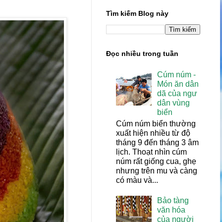
Tìm kiếm Blog này
Đọc nhiều trong tuần
Cúm núm -
Món ăn dân
dã của ngư
dân vùng
biển
Cúm núm biển thường
xuất hiện nhiều từ độ
tháng 9 đến tháng 3 âm
lịch. Thoạt nhìn cúm
núm rất giống cua, ghẹ
nhưng trên mu và càng
có màu và...
Bảo tàng
văn hóa
của người