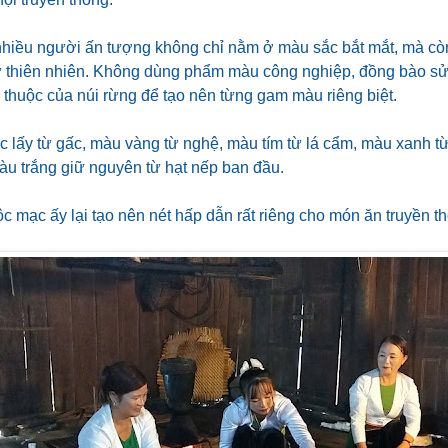
nhiều người ấn tượng không chỉ nằm ở màu sắc bắt mắt, mà cò
ừ thiên nhiên. Không dùng phẩm màu công nghiệp, đồng bào sử 
 thuộc của núi rừng để tạo nên từng gam màu riêng biệt.
 lấy từ gấc, màu vàng từ nghệ, màu tím từ lá cẩm, màu xanh từ
àu trắng giữ nguyên từ hạt nếp ban đầu.
 mạc ấy lại tạo nên nét hấp dẫn rất riêng cho món ăn truyền t