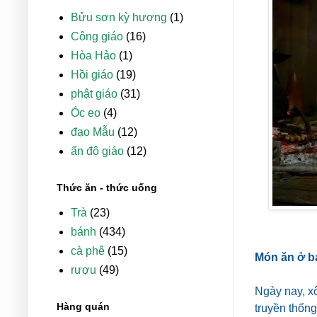
Bửu sơn kỳ hương
(1)
Công giáo
(16)
Hòa Hảo
(1)
Hồi giáo
(19)
phật giáo
(31)
Óc eo
(4)
đạo Mẫu
(12)
ấn độ giáo
(12)
Thức ăn - thức uống
Trà
(23)
bánh
(434)
cà phê
(15)
Món ăn ở b
rượu
(49)
Ngày nay, xô
Hàng quán
truyền thốn