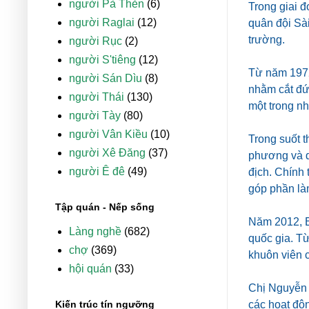
người Pà Thẻn
(6)
Trong giai đ
người Raglai
(12)
quân đội Sài
trường.
người Rục
(2)
người S'tiêng
(12)
Từ năm 1972
người Sán Dìu
(8)
nhằm cắt đứ
người Thái
(130)
một trong nh
người Tày
(80)
người Vân Kiều
(10)
Trong suốt t
người Xê Đăng
(37)
phương và dâ
người Ê đê
(49)
địch. Chính 
góp phần làm
Tập quán - Nếp sống
Năm 2012, B
Làng nghề
(682)
quốc gia. Từ
chợ
(369)
khuôn viên c
hội quán
(33)
Chị Nguyễn 
Kiến trúc tín ngưỡng
các hoạt độn