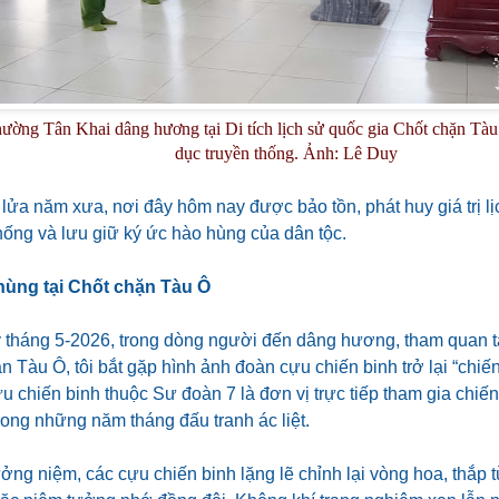
ường Tân Khai dâng hương tại Di tích lịch sử quốc gia Chốt chặn Tàu
dục truyền thống. Ảnh: Lê Duy
lửa năm xưa, nơi đây hôm nay được bảo tồn, phát huy giá trị l
hống và lưu giữ ký ức hào hùng của dân tộc.
hùng tại Chốt chặn Tàu Ô
tháng 5-2026, trong dòng người đến dâng hương, tham quan tại
n Tàu Ô, tôi bắt gặp hình ảnh đoàn cựu chiến binh trở lại “chiế
u chiến binh thuộc Sư đoàn 7 là đơn vị trực tiếp tham gia chiến
ong những năm tháng đấu tranh ác liệt.
ởng niệm, các cựu chiến binh lặng lẽ chỉnh lại vòng hoa, thắp