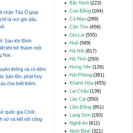
Bắc Ninh
(223)
Cao Bằng
(164)
ốt chặn Tàu Ô giúp
Cà Mau
(289)
chỉ là nơi ghi dấu
sẻ.
Cần Thơ
(456)
Gia Lai
(555)
: Sau khi Bình
Huế
(589)
t khi trở thành một
Hà Nội
(817)
g Nai.
Hà Tĩnh
(250)
Hưng Yên
(126)
truyền thống và có tiềm
Hải Phòng
(381)
ác bảo tồn, phát huy
Khánh Hòa
(455)
áu cho biết thêm.
Lai Châu
(136)
Lào Cai
(350)
Lâm Đồng
(951)
 sử quốc gia
Chốt
Lạng Sơn
(193)
h sử và kết nối cộng
Nghệ An
(611)
Ninh Bình
(321)