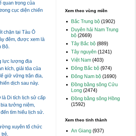
ế quan trọng của
trong cục diện chiến
Xem theo vùng miền
Bắc Trung bộ
(1902)
Duyên hải Nam Trung
t chặn tại Tàu Ô
bộ
(2669)
ngày đêm, được xem là
Tây Bắc bộ
(889)
m Bộ.
Tây nguyên
(1241)
Việt Nam
(403)
g lực lượng địa
Đông Bắc bộ
(974)
 kích, giải tỏa của
để giữ vững trận địa,
Đông Nam bộ
(1690)
chiến dịch sau này.
Đồng bằng sông Cửu
Long
(2474)
à Di tích lịch sử cấp
Đồng bằng sông Hồng
(1592)
 bia tưởng niệm,
ến tìm hiểu lịch sử.
Xem theo tỉnh thành
hường xuyên tổ chức
An Giang
(937)
trẻ.