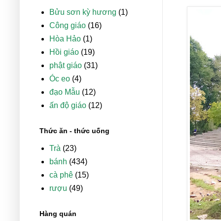
Bửu sơn kỳ hương
(1)
Công giáo
(16)
Hòa Hảo
(1)
Hồi giáo
(19)
phật giáo
(31)
Óc eo
(4)
đạo Mẫu
(12)
ấn độ giáo
(12)
Thức ăn - thức uống
Trà
(23)
bánh
(434)
cà phê
(15)
rượu
(49)
Hàng quán