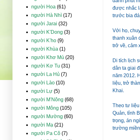
dành phút m
người Hoa
(61)
được nhắc l
người Hà Nhì
(17)
trước bia đá
người Jarai
(32)
Với họ, chuy
người K'Dong
(3)
thanh xuân đ
người K'ho
(9)
trở về, cảm 
người Khùa
(1)
người Khơ Mú
(20)
Di tích lịch
người Kơ Tu
(31)
dân ta giai
người La Hủ
(7)
năm 2012. H
người Lào
(10)
liệu, trở th
Khai.
người Lự
(5)
người M'Nông
(68)
Theo tư liệ
người Mông
(105)
Quản, tỉnh B
người Mường
(60)
trọng, án ng
người Mạ
(21)
trường miền
người Pa Cô
(7)