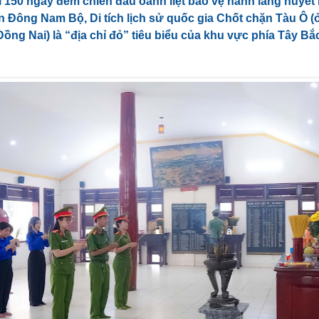
i 150 ngày đêm chiến đấu oanh liệt bảo vệ hành lang huyết
n Đông Nam Bộ, Di tích lịch sử quốc gia Chốt chặn Tàu Ô 
ồng Nai) là “địa chỉ đỏ” tiêu biểu của khu vực phía Tây B