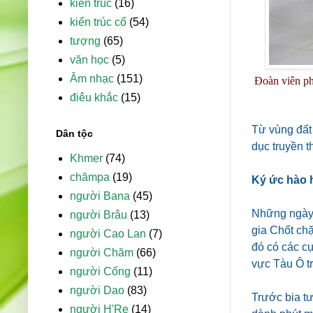
kiến trúc
(16)
kiến trúc cổ
(54)
tượng
(65)
văn học
(5)
Âm nhạc
(151)
Đoàn viên ph
điêu khắc
(15)
Từ vùng đất 
Dân tộc
dục truyền t
Khmer
(74)
chămpa
(19)
Ký ức hào 
người Bana
(45)
Những ngày 
người Brâu
(13)
gia Chốt chặ
người Cao Lan
(7)
đó có các cự
người Chăm
(66)
vực Tàu Ô tr
người Cống
(11)
người Dao
(83)
Trước bia tư
người H'Re
(14)