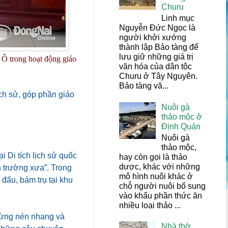
Churu
Linh mục
Nguyễn Đức Ngọc là
người khởi xướng
thành lập Bảo tàng để
lưu giữ những giá trị
 Ô trong hoạt động giáo
văn hóa của dân tộc
Churu ở Tây Nguyên.
Bảo tàng vă...
ịch sử, góp phần giáo
Nuôi gà
thảo mộc ở
Định Quán
Nuôi gà
thảo mộc,
 Di tích lịch sử quốc
hay còn gọi là thảo
dược, khác với những
n trường xưa”. Trong
mô hình nuôi khác ở
 đấu, bám trụ tại khu
chỗ người nuôi bổ sung
vào khẩu phần thức ăn
nhiều loại thảo ...
 từng nén nhang và
Nhà thờ