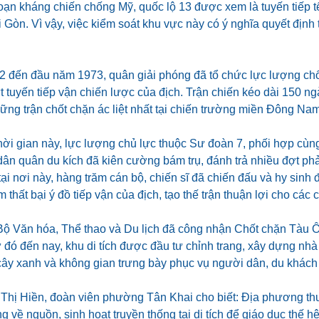
oạn kháng chiến chống Mỹ, quốc lộ 13 được xem là tuyến tiếp t
 Gòn. Vì vậy, việc kiểm soát khu vực này có ý nghĩa quyết định 
 đến đầu năm 1973, quân giải phóng đã tổ chức lực lượng chố
t tuyến tiếp vận chiến lược của địch. Trận chiến kéo dài 150 
ững trận chốt chặn ác liệt nhất tại chiến trường miền Đông Na
hời gian này, lực lượng chủ lực thuộc Sư đoàn 7, phối hợp cùn
n quân du kích đã kiên cường bám trụ, đánh trả nhiều đợt phản
tại nơi này, hàng trăm cán bộ, chiến sĩ đã chiến đấu và hy sinh 
 thất bại ý đồ tiếp vận của địch, tạo thế trận thuận lợi cho các 
ộ Văn hóa, Thể thao và Du lịch đã công nhận Chốt chặn Tàu Ô l
 đó đến nay, khu di tích được đầu tư chỉnh trang, xây dựng nhà
ây xanh và không gian trưng bày phục vụ người dân, du khách đ
Thị Hiền, đoàn viên phường Tân Khai cho biết: Địa phương t
g về nguồn, sinh hoạt truyền thống tại di tích để giáo dục thế hệ 