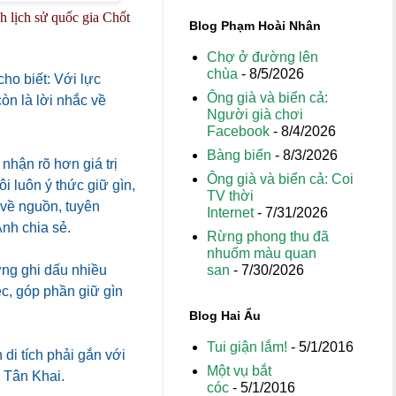
 lịch sử quốc gia Chốt
Blog Phạm Hoài Nhân
Chợ ở đường lên
chùa
- 8/5/2026
ho biết: Với lực
Ông già và biển cả:
còn là lời nhắc về
Người già chơi
Facebook
- 8/4/2026
Bàng biển
- 8/3/2026
nhận rõ hơn giá trị
Ông già và biển cả: Coi
i luôn ý thức giữ gìn,
TV thời
về nguồn, tuyên
Internet
- 7/31/2026
Ánh chia sẻ.
Rừng phong thu đã
nhuốm màu quan
san
- 7/30/2026
ừng ghi dấu nhiều
ệc, góp phần giữ gìn
Blog Hai Ẩu
Tui giận lắm!
- 5/1/2016
di tích phải gắn với
Một vụ bắt
g Tân Khai.
cóc
- 5/1/2016