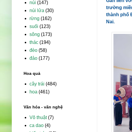
Gắn liền vớ
núi
(147)
trường miề
núi lửa
(30)
thành phố Đ
rừng
(162)
Nai.
suối
(123)
sông
(173)
thác
(194)
đèo
(58)
đảo
(177)
Hoa quả
cây trái
(484)
hoa
(461)
Văn hóa - văn nghệ
Võ thuật
(7)
ca dao
(4)