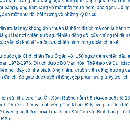
ặc niệm tưởng nhớ đồng đội. Không khí trang nghiêm xen lẫn
ại bằng giọng trầm lắng về một thời “mưa bom, bão đạn”. Có ng
, ánh mắt như dõi hồi tưởng về những ký ức cũ.
ến trở lại này không đơn thuần là thăm di tích mà còn là hành t
ã gửi lại nơi chiến trường. “Nhiều đồng đội của chúng tôi đã nằm
xúc vẫn rất khó tả” - một cựu chiến binh trong đoàn chia sẻ.
 sử quốc gia Chốt chặn Tàu Ô gắn với 150 ngày đêm chiến đấu á
 đoạn 1972-1973. Di tích được Bộ Văn hóa, Thể thao và Du lịch 
iện nơi đây có nhà bia tưởng niệm, khuôn viên dâng hương và
ành địa chỉ đỏ giáo dục truyền thống, góp phần lưu giữ ký ức lịc
u lịch sử, khu vực Tàu Ô - Xóm Ruộng nằm trên tuyến quốc lộ 1
ình Phước cũ (nay là phường Tân Khai). Đây từng là vị trí chiế
ữ tuyến giao thông huyết mạch nối Sài Gòn với Bình Long, Lộc 
 Đông.