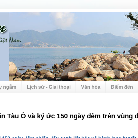
uy ngẫm
Lịch sử - Giai thoại
Văn hóa
Điểm đến
n Tàu Ô và ký ức 150 ngày đêm trên vùng đ