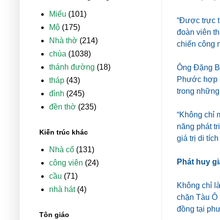
Miếu
(101)
“Được trực 
Mộ
(175)
đoàn viên th
Nhà thờ
(214)
chiến công m
chùa
(1038)
thánh đường
(18)
Ông Đặng Bá
Phước hợp n
tháp
(43)
trong những 
đình
(245)
đền thờ
(235)
“Không chỉ m
năng phát tr
Kiến trúc khác
giá trị di t
Nhà cổ
(131)
Phát huy gi
công viên
(24)
cầu
(71)
Không chỉ là
nhà hát
(4)
chặn Tàu Ô
đồng tại ph
Tôn giáo