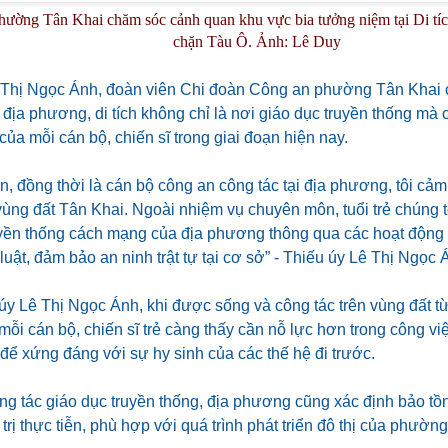
ường Tân Khai chăm sóc cảnh quan khu vực bia tưởng niệm tại Di tích
chặn Tàu Ô. Ảnh: Lê Duy
 Thị Ngọc Ánh, đoàn viên Chi đoàn Công an phường Tân Khai c
i địa phương, di tích không chỉ là nơi giáo dục truyền thống mà 
của mỗi cán bộ, chiến sĩ trong giai đoạn hiện nay.
n, đồng thời là cán bộ công an công tác tại địa phương, tôi cảm 
vùng đất Tân Khai. Ngoài nhiệm vụ chuyên môn, tuổi trẻ chúng tô
uyền thống cách mạng của địa phương thông qua các hoạt động 
luật, đảm bảo an ninh trật tự tại cơ sở” - Thiếu úy Lê Thị Ngọc 
úy Lê Thị Ngọc Ánh, khi được sống và công tác trên vùng đất t
mỗi cán bộ, chiến sĩ trẻ càng thấy cần nỗ lực hơn trong công vi
để xứng đáng với sự hy sinh của các thế hệ đi trước.
g tác giáo dục truyền thống, địa phương cũng xác định bảo tồn 
 trị thực tiễn, phù hợp với quá trình phát triển đô thị của phườn