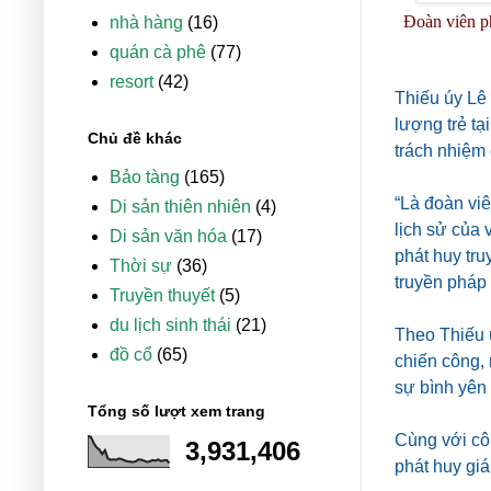
Đoàn viên ph
nhà hàng
(16)
quán cà phê
(77)
resort
(42)
Thiếu úy Lê
lượng trẻ tạ
Chủ đề khác
trách nhiệm 
Bảo tàng
(165)
“Là đoàn viê
Di sản thiên nhiên
(4)
lịch sử của 
Di sản văn hóa
(17)
phát huy tr
Thời sự
(36)
truyền pháp 
Truyền thuyết
(5)
du lịch sinh thái
(21)
Theo Thiếu 
đồ cổ
(65)
chiến công, 
sự bình yên 
Tổng số lượt xem trang
Cùng với côn
3,931,406
phát huy giá