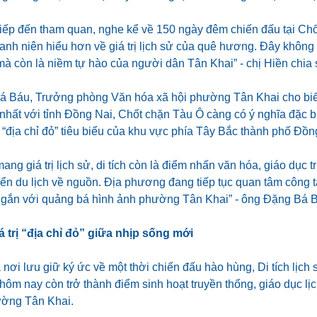
tiếp đến tham quan, nghe kể về 150 ngày đêm chiến đấu tại Ch
anh niên hiểu hơn về giá trị lịch sử của quê hương. Đây không 
à còn là niềm tự hào của người dân Tân Khai” - chị Hiền chia 
 Báu, Trưởng phòng Văn hóa xã hội phường Tân Khai cho biết
hất với tỉnh Đồng Nai, Chốt chặn Tàu Ô càng có ý nghĩa đặc biệ
“địa chỉ đỏ” tiêu biểu của khu vực phía Tây Bắc thành phố Đồn
ang giá trị lịch sử, di tích còn là điểm nhấn văn hóa, giáo dục 
iển du lịch về nguồn. Địa phương đang tiếp tục quan tâm công t
ích gắn với quảng bá hình ảnh phường Tân Khai” - ông Đặng Bá B
á trị “địa chỉ đỏ” giữa nhịp sống mới
 nơi lưu giữ ký ức về một thời chiến đấu hào hùng, Di tích lịch
hôm nay còn trở thành điểm sinh hoạt truyền thống, giáo dục lịc
ường Tân Khai.