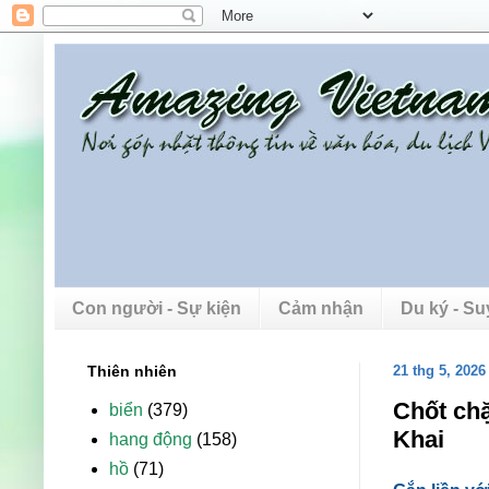
Con người - Sự kiện
Cảm nhận
Du ký - S
Thiên nhiên
21 thg 5, 2026
Chốt chặ
biển
(379)
Khai
hang động
(158)
hồ
(71)