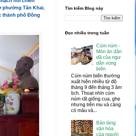
 mạch nối chiến
(ở phường Tân Khai,
Tìm kiếm Blog này
ắc thành phố Đồng
Đọc nhiều trong tuần
Cúm núm -
Món ăn dân
dã của ngư
dân vùng
biển
Cúm núm biển thường
xuất hiện nhiều từ độ
tháng 9 đến tháng 3 âm
lịch. Thoạt nhìn cúm
núm rất giống cua, ghẹ
nhưng trên mu và càng
có màu và...
Bảo tàng
văn hóa
của người