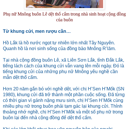
Phụ nữ Mnông buôn Lê dệt thổ cẩm trong nhà sinh hoạt cộng đồng
của buôn
Từ khung cửi, men rượu cần…
Hồ Lắk là hồ nước ngọt tự nhiên lớn nhất Tây Nguyên.
Quanh hồ là nơi sinh sống của đồng bào Mnông R’lăm.
Tại nhà cộng đồng buôn Lê, xã Liên Sơn Lắk, tỉnh Đắk Lắk,
tiếng lách cách của khung cửi vẫn vang lên mỗi ngày. Đó là
tiếng khung cửi của những phụ nữ Mnông yêu nghề cần
mẫn dệt thổ cẩm.
Hơn 20 năm gắn bó với nghề dệt, với chị H’Sen H’Mốk (SN
1980), khung cửi đã trở thành một phần cuộc sống. Đã từng
có thời gian vì gánh nặng mưu sinh, chị H’Sen H’Mốk cùng
nhiều phụ nữ trong buôn phải tạm gác lại khung cửi. Thỉnh
thoảng nhớ nghề, chị H’Sen H’Mốk và một số phụ nữ trong
buôn lại đến nhà cộng đồng để dệt thổ cẩm.