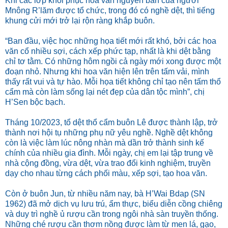
Khi các lớp khôi phục hoa văn nguyên bản của người
Mnông R’lăm được tổ chức, trong đó có nghề dệt, thì tiếng
khung cửi mới trở lại rộn ràng khắp buôn.
“Ban đầu, việc học những họa tiết mới rất khó, bởi các hoa
văn cổ nhiều sợi, cách xếp phức tạp, nhất là khi dệt bằng
chỉ tơ tằm. Có những hôm ngồi cả ngày mới xong được một
đoạn nhỏ. Nhưng khi hoa văn hiện lên trên tấm vải, mình
thấy rất vui và tự hào. Mỗi họa tiết không chỉ tạo nên tấm thổ
cẩm mà còn làm sống lại nét đẹp của dân tộc mình”, chị
H’Sen bộc bạch.
Tháng 10/2023, tổ dệt thổ cẩm buôn Lê được thành lập, trở
thành nơi hội tụ những phụ nữ yêu nghề. Nghề dệt không
còn là việc làm lúc nông nhàn mà dần trở thành sinh kế
chính của nhiều gia đình. Mỗi ngày, chị em lại tập trung về
nhà cộng đồng, vừa dệt, vừa trao đổi kinh nghiệm, truyền
dạy cho nhau từng cách phối màu, xếp sợi, tạo hoa văn.
Còn ở buôn Jun, từ nhiều năm nay, bà H’Wai Bdap (SN
1962) đã mở dịch vụ lưu trú, ẩm thực, biểu diễn cồng chiêng
và duy trì nghề ủ rượu cần trong ngôi nhà sàn truyền thống.
Những ché rượu cần thơm nồng được làm từ men lá, gạo,