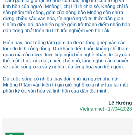
“Làm gốm là giữ lại hơi thở của đất, nhịp tim của rừng và
linh hồn của người Mnông”, chị H’Hễ chia sẻ. Không chỉ là
sản phẩm thủ công, gốm của đồng bào Mnông còn chứa
đựng chiều sâu văn hóa, tín ngưỡng và tri thức dân gian.
Chính điều đó, đã khiến nghề gốm trở thành điểm nhấn hấp
dẫn trong phát triển du lịch trải nghiệm ven hồ Lắk.
Hiện nay, hoạt động làm gốm đã được lồng ghép vào các
tour du lịch cộng đồng. Du khách đến buôn không chỉ tham
quan mà còn được trực tiếp ngồi bên nghệ nhân, tự tay nặn
thử một chiếc nồi đất, chiếc ché nhỏ, lắng nghe câu chuyện
về cuộc sống xưa và ý nghĩa của từng hoa văn trên gốm.
Dù cuộc sống có nhiều thay đổi, những người phụ nữ
Mnông R’lăm vẫn kiên trì gìn giữ nghề xưa như lưu lại một
phần ký ức văn hóa và linh hồn của dân tộc mình.
Lê Hường
Vietnamnet - 17/04/2026