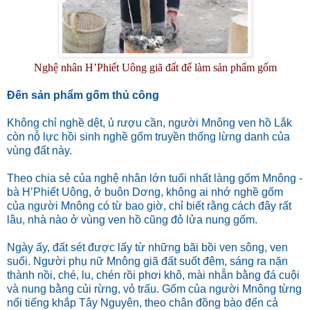
Nghệ nhân H’Phiết Uông giã đất để làm sản phẩm gốm
Đến sản phẩm gốm thủ công
Không chỉ nghề dệt, ủ rượu cần, người Mnông ven hồ Lắk
còn nỗ lực hồi sinh nghề gốm truyền thống lừng danh của
vùng đất này.
Theo chia sẻ của nghệ nhân lớn tuổi nhất làng gốm Mnông -
bà H’Phiết Uông, ở buôn Dơng, không ai nhớ nghề gốm
của người Mnông có từ bao giờ, chỉ biết rằng cách đây rất
lâu, nhà nào ở vùng ven hồ cũng đỏ lửa nung gốm.
Ngày ấy, đất sét được lấy từ những bãi bồi ven sông, ven
suối. Người phụ nữ Mnông giã đất suốt đêm, sáng ra nặn
thành nồi, ché, lu, chén rồi phơi khô, mài nhẵn bằng đá cuội
và nung bằng củi rừng, vỏ trấu. Gốm của người Mnông từng
nổi tiếng khắp Tây Nguyên, theo chân đồng bào đến cả