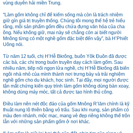
vùng duyên hải miền Trung.
“Làm gốm không chỉ để kiếm sống mà còn là trách nhiệm
giữ gìn giá trị truyền thống. Chúng tôi mong thế hệ trẻ hiểu
rằng, mỗi sản phẩm gốm đều chứa đựng văn hóa của cha
ông. Nếu không giữ, mai này sẽ chẳng còn ai biết người
Mnông từng có một nghề gốm đặc biệt đến vậy”, bà H’Phiết
Uông nói.
Từ năm 12 tuổi, chị H’Hễ Bkrông, buôn Yôk Đuôn đã được
các bà, các chị trong buôn truyền dạy cách làm gốm. Sau
nhiều năm, tiếp nối ngọn lửa nghề, chị H’Hễ Bkrông đã biến
ngôi nhà nhỏ của mình thành nơi trưng bày và trải nghiệm
nghề gốm cho du khách, học sinh. Tại đây, mọi người được
tận mắt chứng kiến quy trình làm gốm không dùng bàn xoay,
không dùng máy móc, tất cả được tạo hình thủ công.
Điều làm nên nét độc đáo của gốm Mnông R’lăm chính là kỹ
thuật nung lộ thiên bằng vỏ trấu. Sau khi nung, sản phẩm có
màu đen nhánh, mộc mạc, mang vẻ đẹp riêng không thể trộn
lẫn với những sản phẩm gốm ở nơi khác.