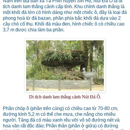
Nằm trên địa bàn xã Tả Phìn huyện Sìn Hồ, Núi Đá Ô là di
tích danh lam thắng cảnh cấp tỉnh. Khu chính danh thắng là
một khối đá lớn có hình dáng như một chiếc ô, đây là loại đá
phong hoá từ đá bazan, phần phía bắc khối đá dựa vào 2
cây chò cổ thụ. Khối đá màu đen, hình chiếc ô có chiều cao
3,7 m được chia làm ba phần.
Di tích danh lam thắng cảnh Núi Đá Ô.
Phần chóp ô (phần trên cùng) có chiều cao từ 70-80 cm,
đường kính 5,2 m có thể che mưa, che nắng cho nhiều
người. Tảng đá có màu xanh rêu với vô số đường nét và
hoa văn rất độc đáo; Phần thân (phần ở giữa) có đường