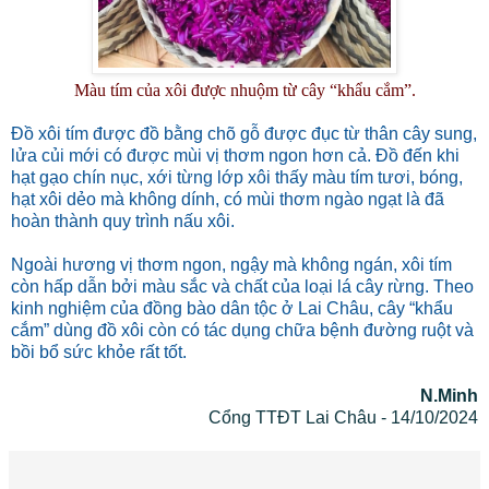
Màu tím của xôi được nhuộm từ cây “khẩu cắm”.
Đồ xôi tím được đồ bằng chõ gỗ được đục từ thân cây sung,
lửa củi mới có được mùi vị thơm ngon hơn cả. Đồ đến khi
hạt gạo chín nục, xới từng lớp xôi thấy màu tím tươi, bóng,
hạt xôi dẻo mà không dính, có mùi thơm ngào ngạt là đã
hoàn thành quy trình nấu xôi.
Ngoài hương vị thơm ngon, ngậy mà không ngán, xôi tím
còn hấp dẫn bởi màu sắc và chất của loại lá cây rừng. Theo
kinh nghiệm của đồng bào dân tộc ở Lai Châu, cây “khẩu
cắm” dùng đồ xôi còn có tác dụng chữa bệnh đường ruột và
bồi bổ sức khỏe rất tốt.
N.Minh
Cổng TTĐT Lai Châu - 14/10/2024