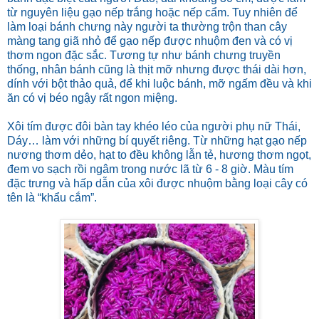
từ nguyên liệu gạo nếp trắng hoặc nếp cẩm. Tuy nhiên để
làm loại bánh chưng này người ta thường trộn than cây
màng tang giã nhỏ để gạo nếp được nhuộm đen và có vị
thơm ngon đặc sắc. Tương tự như bánh chưng truyền
thống, nhân bánh cũng là thịt mỡ nhưng được thái dài hơn,
dính với bột thảo quả, để khi luộc bánh, mỡ ngấm đều và khi
ăn có vị béo ngậy rất ngon miệng.
Xôi tím được đôi bàn tay khéo léo của người phụ nữ Thái,
Dáy… làm với những bí quyết riêng. Từ những hạt gạo nếp
nương thơm dẻo, hạt to đều không lẫn tẻ, hương thơm ngọt,
đem vo sạch rồi ngâm trong nước lã từ 6 - 8 giờ. Màu tím
đặc trưng và hấp dẫn của xôi được nhuộm bằng loại cây có
tên là “khẩu cắm”.