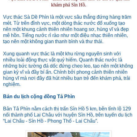
khám phá Sìn Hồ.
Vực thác Sà Dề Phìn là một vực sâu thẳng đứng hàng trăm
mét. Từ trên đỉnh vực, một dòng thác nước đổ xuống tạo
nên một khung cảnh thiên nhiên hoang sơ, hùng vĩ và đẹp
mê hồn. Tiếng nước rì rào như một điệu nhạc thiên nhiên,
tạo nên một không gian thanh bình và thư thái.
Xung quanh vực thác là một khu rừng nguyên sinh với
nhiều loài động thực vật quý hiếm. Quanh thác nước là
những bức tường đá dốc đứng cheo leo, tạo nên một không
gian kỳ vĩ và đầy bí ẩn. Chính bởi phong cảnh thiên nhiên
hùng vĩ mà nơi đây đã hút nhiều bạn trẻ đến khám phá, trải
nghiệm.
Bản du lịch cộng đồng Tả Phìn
Bản Tả Phìn nằm cách thị trấn Sìn Hồ 5 km, bên tỉnh lộ 129
nối thành phố Lai Châu với huyện Sìn Hồ, trên tuyến du lịch
“Lai Châu - Sìn Hồ - Phong Thổ - Lai Châu”.