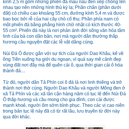
kính 2,5 m gồm những phiến đá màu nâu đen xếp chồng lên
nhau tạo nên những hình thù kỳ lạ; Phần chân (phần dưới
đất) có chiều cao khoảng 55 cm, đường kính 5,4 m và được
bao bọc bởi rễ của hai cây chò cổ thụ; Phần phía nam có
một phiến đá bằng phẳng hình chữ nhật có kích thước 40-
55 cm². Phiến đá này là nơi phản ánh đời sống văn hóa tâm
linh của bà con dân bản, nơi mà người dân thường thắp
hương cầu nguyện đặt các lễ vật dâng cúng.
Núi Đá Ô được gắn với sự tích của người Dao Khâu, kể về
ông Tiên xuống hạ giới du ngoạn, vì quá say mê cảnh đẹp
vùng đất nơi đây mà để quên cái ô, qua thời gian cái ô hóa
thành đá…
Từ đó, người dân Tả Phìn coi ô đá là nơi linh thiêng và trở
thành nơi thờ cúng. Người Dao Khâu và người Mông đen ở
xã Tả Phìn và các xã lân cận hàng năm có tục lệ đến Núi Đá
Ô thắp hương và cầu mong cho gia đình, con cái được
mạnh khoẻ, người ốm sớm bình phục. Theo các vị cao niên
trong bản tục lệ này đã có từ rất lâu, lưu truyền từ đời này
qua đời khác.