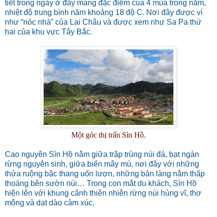
tiết trong ngày ở đây mang đặc điểm của 4 mùa trong năm,
nhiệt độ trung bình năm khoảng 18 độ C. Nơi đây được ví
như “nóc nhà” của Lai Châu và được xem như Sa Pa thứ
hai của khu vực Tây Bắc.
Một góc thị trấn Sìn Hồ.
Cao nguyên Sìn Hồ nằm giữa trập trùng núi đá, bạt ngàn
rừng nguyên sinh, giữa biển mây mù, nơi đây với những
thửa ruộng bậc thang uốn lượn, những bản làng nằm thấp
thoáng bên sườn núi… Trong con mắt du khách, Sìn Hồ
hiện lên với khung cảnh thiên nhiên rừng núi hùng vĩ, thơ
mộng và dạt dào cảm xúc.