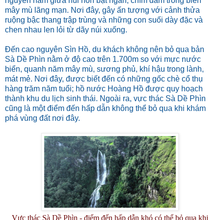
nguyên nằm giữa núi non bạt ngàn, chìm đắm trong biển
mây mù lãng mạn. Nơi đây, gây ấn tượng với cảnh thửa
ruộng bậc thang trập trùng và những con suối dày đặc và
chen nhau len lỏi từ dãy núi xuống.
Đến cao nguyên Sìn Hồ, du khách không nên bỏ qua bản
Sà Dề Phìn nằm ở độ cao trên 1.700m so với mực nước
biển, quanh năm mây mù, sương phủ, khí hậu trong lành,
mát mẻ. Nơi đây, được biết đến có những gốc chè cổ thụ
hàng trăm năm tuổi; hồ nước Hoàng Hồ được quy hoạch
thành khu du lịch sinh thái. Ngoài ra, vực thác Sà Dề Phìn
cũng là một điểm đến hấp dẫn không thể bỏ qua khi khám
phá vùng đất nơi đây.
Vực thác Sà Dề Phìn - điểm đến hấp dẫn khó có thể bỏ qua khi