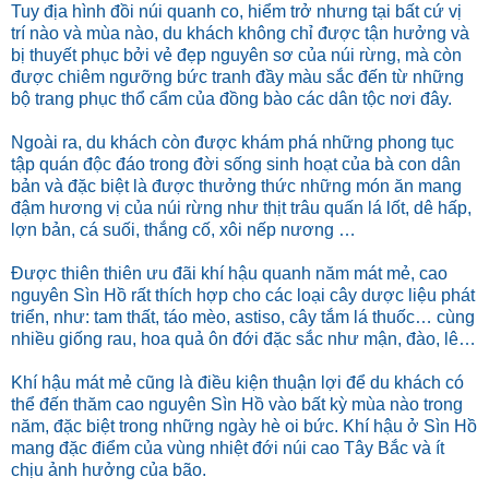
Tuy địa hình đồi núi quanh co, hiểm trở nhưng tại bất cứ vị
trí nào và mùa nào, du khách không chỉ được tận hưởng và
bị thuyết phục bởi vẻ đẹp nguyên sơ của núi rừng, mà còn
được chiêm ngưỡng bức tranh đầy màu sắc đến từ những
bộ trang phục thổ cẩm của đồng bào các dân tộc nơi đây.
Ngoài ra, du khách còn được khám phá những phong tục
tập quán độc đáo trong đời sống sinh hoạt của bà con dân
bản và đặc biệt là được thưởng thức những món ăn mang
đậm hương vị của núi rừng như thịt trâu quấn lá lốt, dê hấp,
lợn bản, cá suối, thắng cố, xôi nếp nương …
Được thiên thiên ưu đãi khí hậu quanh năm mát mẻ, cao
nguyên Sìn Hồ rất thích hợp cho các loại cây dược liệu phát
triển, như: tam thất, táo mèo, astiso, cây tắm lá thuốc… cùng
nhiều giống rau, hoa quả ôn đới đặc sắc như mận, đào, lê…
Khí hậu mát mẻ cũng là điều kiện thuận lợi để du khách có
thể đến thăm cao nguyên Sìn Hồ vào bất kỳ mùa nào trong
năm, đặc biệt trong những ngày hè oi bức. Khí hậu ở Sìn Hồ
mang đặc điểm của vùng nhiệt đới núi cao Tây Bắc và ít
chịu ảnh hưởng của bão.