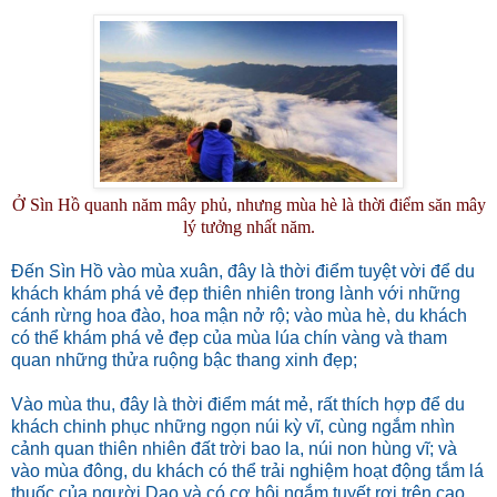
Ở Sìn Hồ quanh năm mây phủ, nhưng mùa hè là thời điểm săn mây
lý tưởng nhất năm.
Đến Sìn Hồ vào mùa xuân, đây là thời điểm tuyệt vời để du
khách khám phá vẻ đẹp thiên nhiên trong lành với những
cánh rừng hoa đào, hoa mận nở rộ; vào mùa hè, du khách
có thể khám phá vẻ đẹp của mùa lúa chín vàng và tham
quan những thửa ruộng bậc thang xinh đẹp;
Vào mùa thu, đây là thời điểm mát mẻ, rất thích hợp để du
khách chinh phục những ngọn núi kỳ vĩ, cùng ngắm nhìn
cảnh quan thiên nhiên đất trời bao la, núi non hùng vĩ; và
vào mùa đông, du khách có thể trải nghiệm hoạt động tắm lá
thuốc của người Dao và có cơ hội ngắm tuyết rơi trên cao