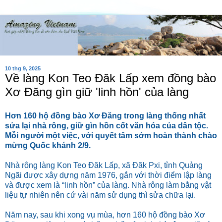
10 thg 9, 2025
Về làng Kon Teo Đăk Lấp xem đồng bào
Xơ Đăng gìn giữ 'linh hồn' của làng
Hơn 160 hộ đồng bào Xơ Đăng trong làng thống nhất
sửa lại nhà rông, giữ gìn hồn cốt văn hóa của dân tộc.
Mỗi người một việc, với quyết tâm sớm hoàn thành chào
mừng Quốc khánh 2/9.
Nhà rông làng Kon Teo Đăk Lấp, xã Đăk Pxi, tỉnh Quảng
Ngãi được xây dựng năm 1976, gắn với thời điểm lập làng
và được xem là “linh hồn” của làng. Nhà rông làm bằng vật
liệu tự nhiên nên cứ vài năm sử dụng thì sửa chữa lại.
Năm nay, sau khi xong vụ mùa, hơn 160 hộ đồng bào Xơ