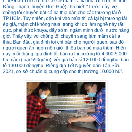
Chị Đoàn Thị Út (chủ Cơ sở mắm cá lia thia Út Lớn, thị trấn
Đông Thạnh, huyện Đức Huệ) cho biết: “Trước đây, vợ
chồng tôi chuyên bắt cá lia thia bán cho các thương lái ở
TP.HCM. Tuy nhiên, đến khi vào mùa thì cá lại bị thương lái
ép giá, thậm chí không mua, trong khi đó làm nghề này rất
cực, phải thức khuya, dậy sớm, ngâm mình dưới nước hàng
giờ. Thấy vậy, vợ chồng tôi chuyển sang làm mắm cá lia
thia. Ban đầu, gia đình tôi chỉ bán cho người quen, sau đó
người quen ăn ngon nên giới thiệu bạn bè mua thêm. Hiện
nay, mỗi tháng, gia đình tôi bán ra thị trường từ 4.000-5.000
hũ mắm (loại 550gr/hũ), với giá bán sỉ 120.000 đồng/hũ, bán
lẻ 130.000 đồng/hũ. Riêng dịp Tết Nguyên đán Tân Sửu
2021, cơ sở chuẩn bị cung cấp cho thị trường 10.000 hũ”.