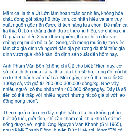
Mắm cá lia thia Út Lớn làm hoàn toàn tự nhiên, không hóa
chất, đóng gói bằng hũ thủy tinh, có nhãn hiệu và tem truy
xuất nguồn gốc nên được khách hàng lựa chọn. Để mắm cá
lia thia Út Lớn khẳng định được thương hiệu, vợ chồng chị
Út phải mất đến 2 năm thử nghiệm, thậm chí, có lúc vợ
chồng chị muốn bỏ cuộc. Song, với mong muốn tự tạo việc
làm cho gia đình và người dân địa phương đã thôi thúc gia
đình vượt qua khó khăn, ổn định sản xuất đến hôm nay.
Anh Phạm Văn Bốn (chồng chị Út) cho biết: “Hiện nay, cơ
sở của tôi thu mua cá lia thia của trên 50 hộ, trong đó mỗi hộ
có từ 3-4 thành viên bắt cá. Mỗi ngày, cơ sở thu mua từ 80-
130kg cá, với giá từ 280.000-300.000 đồng/kg. Nhờ vậy,
nhiều người có thu nhập trên 400.000 đồng/ngày. Đây là số
tiền có thể thấp với nhiều người nhưng rất có giá trị với lao
động nông thôn”.
Theo người dân nơi đây, nghề bắt cá lia thia không phân
biệt độ tuổi, giới tính, chỉ cần chăm chỉ, chịu khó là có thể
sống được với nghề. Ông Nguyễn Văn Khanh (SN 1965),
ngụ xã Mỹ Thạnh Đông, huyện Đức Huệ, trải lòng: “Tôi có