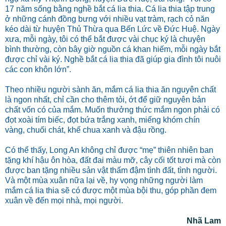
17 năm sống bằng nghề bắt cá lia thia. Cá lia thia tập trung
ở những cánh đồng bưng với nhiều vạt tràm, rạch cỏ năn
kéo dài từ huyện Thủ Thừa qua Bến Lức về Đức Huệ. Ngày
xưa, mỗi ngày, tôi có thể bắt được vài chục ký là chuyện
bình thường, còn bây giờ nguồn cá khan hiếm, mỗi ngày bắt
được chỉ vài ký. Nghề bắt cá lia thia đã giúp gia đình tôi nuôi
các con khôn lớn”.
Theo nhiều người sành ăn, mắm cá lia thia ăn nguyên chất
là ngon nhất, chỉ cần cho thêm tỏi, ớt để giữ nguyên bản
chất vốn có của mắm. Muốn thưởng thức mắm ngon phải có
đọt xoài tím biếc, đọt bứa trắng xanh, miếng khóm chín
vàng, chuối chát, khế chua xanh và đậu rồng.
Có thể thấy, Long An không chỉ được “mẹ” thiên nhiên ban
tặng khí hậu ôn hòa, đất đai màu mỡ, cây cối tốt tươi mà còn
được ban tặng nhiều sản vật thấm đậm tình đất, tình người.
Và một mùa xuân nữa lại về, hy vọng những người làm
mắm cá lia thia sẽ có được một mùa bội thu, góp phần đem
xuân về đến mọi nhà, mọi người.
Nhã Lam