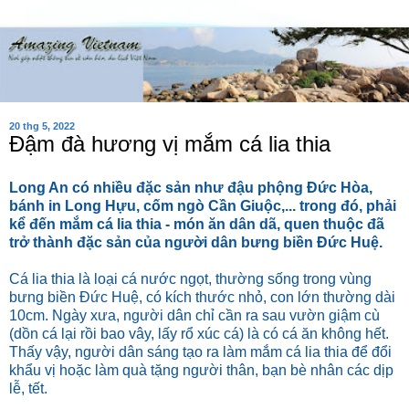
20 thg 5, 2022
Đậm đà hương vị mắm cá lia thia
Long An có nhiều đặc sản như đậu phộng Đức Hòa,
bánh in Long Hựu, cốm ngò Cần Giuộc,... trong đó, phải
kể đến mắm cá lia thia - món ăn dân dã, quen thuộc đã
trở thành đặc sản của người dân bưng biền Đức Huệ.
Cá lia thia là loại cá nước ngọt, thường sống trong vùng
bưng biền Đức Huệ, có kích thước nhỏ, con lớn thường dài
10cm. Ngày xưa, người dân chỉ cần ra sau vườn giậm cù
(dồn cá lại rồi bao vây, lấy rổ xúc cá) là có cá ăn không hết.
Thấy vậy, người dân sáng tạo ra làm mắm cá lia thia để đổi
khẩu vị hoặc làm quà tặng người thân, bạn bè nhân các dịp
lễ, tết.