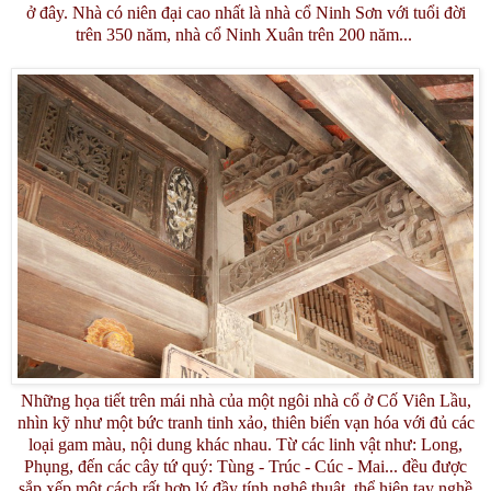
ở đây. Nhà có niên đại cao nhất là nhà cổ Ninh Sơn với tuổi đời
trên 350 năm, nhà cổ Ninh Xuân trên 200 năm...
Những họa tiết trên mái nhà của một ngôi nhà cổ ở Cố Viên Lầu,
nhìn kỹ như một bức tranh tinh xảo, thiên biến vạn hóa với đủ các
loại gam màu, nội dung khác nhau. Từ các linh vật như: Long,
Phụng, đến các cây tứ quý: Tùng - Trúc - Cúc - Mai... đều được
sắp xếp một cách rất hợp lý đầy tính nghệ thuật, thể hiện tay nghề