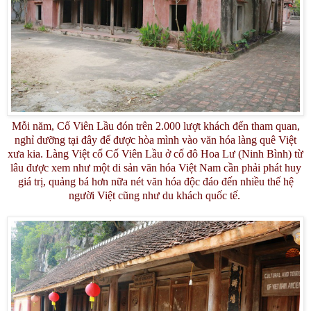
Mỗi năm, Cố Viên Lầu đón trên 2.000 lượt khách đến tham quan,
nghỉ dưỡng tại đây để được hòa mình vào văn hóa làng quê Việt
xưa kia. Làng Việt cổ Cố Viên Lầu ở cố đô Hoa Lư (Ninh Bình) từ
lâu được xem như một di sản văn hóa Việt Nam cần phải phát huy
giá trị, quảng bá hơn nữa nét văn hóa độc đáo đến nhiều thế hệ
người Việt cũng như du khách quốc tế.