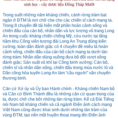
sinh học - cây dược liệu Đồng Tháp Mười
Trong suốt những năm kháng chiến, cánh rừng tràm bạt
ngàn ở ĐTM là nơi chở che cho các chiến sĩ cách mạng ta.
Trong 8 chuyên đề tái hiện một phần hoàn cảnh sống và
chiến đấu của cán bộ, nhân dân và lực lượng vũ trang Long
An trong cuộc kháng chiến chống Mỹ, cứu nước tại tầng
hầm khu Công viên tượng đài Long An Trung dũng kiên
cường, toàn dân đánh giặc có 4 chuyên đề miêu tả hoàn
cảnh sống, chiến đấu của cán bộ cách mạng ta dưới tán
rừng tràm: Nhân dân dùng xuồng đưa bộ đội vượt sông
đánh giặc; Sản xuất vũ khí tại Công binh xưởng; Cán bộ,
chiến sĩ và nhân dân sống, chiến đấu trong mùa nước lũ và
Dân công hỏa tuyến Long An làm “cầu người” vận chuyển
thương binh.
Căn cứ Xứ ủy và Ủy ban Hành chính - Kháng chiến Nam bộ
và Căn cứ Bình Thành đều là những căn cứ quan trọng của
ta, được chở che bởi những tán rừng tràm. Kể cả Đài Tiếng
nói Nam bộ kháng chiến và cả ngành Điện ảnh cách mạng
Việt Nam cũng được khai sinh dưới những tán tràm của
vùng ĐTM, tạo nên một huyền thoại mang tên Điện ảnh