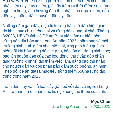
Hóa và Đức Huệ là 2 địa phương còn nhiều diện tích tràm
nhất hiện nay. Tuy nhiên, giá cây tràm có thời điểm sụt giảm
nghiêm trọng, ảnh hưởng đến thu nhập của người dân, dẫn
đến việc nông dân chuyển đổi cây trồng.
Những năm gần đây, diện tích rừng tràm có dấu hiệu giảm
do khai thác chưa trồng lại và rừng đặc dụng bị chết. Tháng
3/2023, UBND tỉnh có Đề án Phát triển lâm nghiệp bền
vững trên địa bàn tỉnh Long An năm 2023 nhằm bảo vệ môi
trường sinh thái, giảm nhẹ thiên tai, ứng phó hiệu quả với
biến đổi khí hậu; tăng độ che phủ, bảo tồn đa dạng sinh học;
bảo tồn nguồn gen của các loài động, thực vật; góp phần
tăng trưởng kinh tế; tạo thêm việc làm, nâng cao thu nhập
cho người dân và góp phần bảo đảm quốc phòng, an ninh.
Theo đó, đề án đặt ra mục tiêu trồng thêm 650ha rừng tập
trung trong năm 2023.
Tràm đến nay vẫn là loài cây gắn bó với đất và người Long
An, trở thành một phần đặc trưng không thể thiếu của tỉnh.
Mộc Châu
Báo Long An online - 22/05/2023