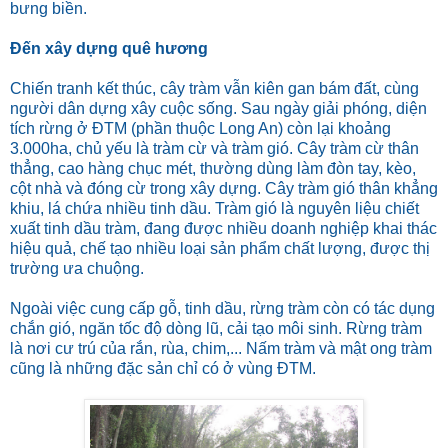
bưng biền.
Đến xây dựng quê hương
Chiến tranh kết thúc, cây tràm vẫn kiên gan bám đất, cùng
người dân dựng xây cuộc sống. Sau ngày giải phóng, diện
tích rừng ở ĐTM (phần thuộc Long An) còn lại khoảng
3.000ha, chủ yếu là tràm cừ và tràm gió. Cây tràm cừ thân
thẳng, cao hàng chục mét, thường dùng làm đòn tay, kèo,
cột nhà và đóng cừ trong xây dựng. Cây tràm gió thân khẳng
khiu, lá chứa nhiều tinh dầu. Tràm gió là nguyên liệu chiết
xuất tinh dầu tràm, đang được nhiều doanh nghiệp khai thác
hiệu quả, chế tạo nhiều loại sản phẩm chất lượng, được thị
trường ưa chuộng.
Ngoài việc cung cấp gỗ, tinh dầu, rừng tràm còn có tác dụng
chắn gió, ngăn tốc độ dòng lũ, cải tạo môi sinh. Rừng tràm
là nơi cư trú của rắn, rùa, chim,... Nấm tràm và mật ong tràm
cũng là những đặc sản chỉ có ở vùng ĐTM.