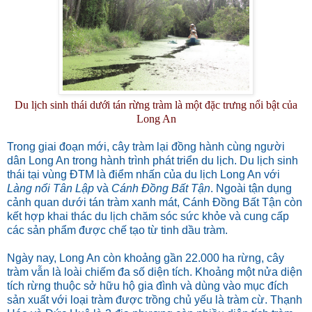
Du lịch sinh thái dưới tán rừng tràm là một đặc trưng nổi bật của
Long An
Trong giai đoạn mới, cây tràm lại đồng hành cùng người
dân Long An trong hành trình phát triển du lịch. Du lịch sinh
thái tại vùng ĐTM là điểm nhấn của du lịch Long An với
Làng nổi Tân Lập
và
Cánh Đồng Bất Tận
. Ngoài tận dụng
cảnh quan dưới tán tràm xanh mát, Cánh Đồng Bất Tận còn
kết hợp khai thác du lịch chăm sóc sức khỏe và cung cấp
các sản phẩm được chế tạo từ tinh dầu tràm.
Ngày nay, Long An còn khoảng gần 22.000 ha rừng, cây
tràm vẫn là loài chiếm đa số diện tích. Khoảng một nửa diện
tích rừng thuộc sở hữu hộ gia đình và dùng vào mục đích
sản xuất với loại tràm được trồng chủ yếu là tràm cừ. Thạnh