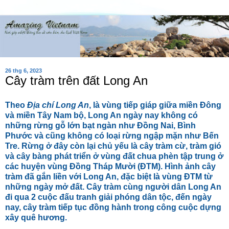
26 thg 6, 2023
Cây tràm trên đất Long An
Theo
Địa chí Long An
, là vùng tiếp giáp giữa miền Đông
và miền Tây Nam bộ, Long An ngày nay không có
những rừng gỗ lớn bạt ngàn như Đồng Nai, Bình
Phước và cũng không có loại rừng ngập mặn như Bến
Tre. Rừng ở đây còn lại chủ yếu là cây tràm cừ, tràm gió
và cây bàng phát triển ở vùng đất chua phèn tập trung ở
các huyện vùng Đồng Tháp Mười (ĐTM). Hình ảnh cây
tràm đã gắn liền với Long An, đặc biệt là vùng ĐTM từ
những ngày mở đất. Cây tràm cùng người dân Long An
đi qua 2 cuộc đấu tranh giải phóng dân tộc, đến ngày
nay, cây tràm tiếp tục đồng hành trong công cuộc dựng
xây quê hương.