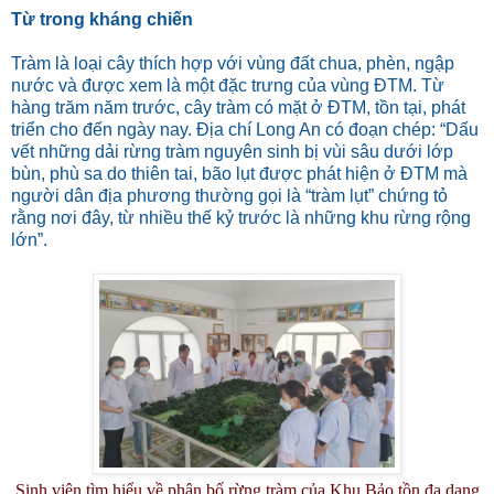
Từ trong kháng chiến
Tràm là loại cây thích hợp với vùng đất chua, phèn, ngập
nước và được xem là một đặc trưng của vùng ĐTM. Từ
hàng trăm năm trước, cây tràm có mặt ở ĐTM, tồn tại, phát
triển cho đến ngày nay. Địa chí Long An có đoạn chép: “Dấu
vết những dải rừng tràm nguyên sinh bị vùi sâu dưới lớp
bùn, phù sa do thiên tai, bão lụt được phát hiện ở ĐTM mà
người dân địa phương thường gọi là “tràm lụt” chứng tỏ
rằng nơi đây, từ nhiều thế kỷ trước là những khu rừng rộng
lớn”.
Sinh viên tìm hiểu về phân bố rừng tràm của Khu Bảo tồn đa dạng